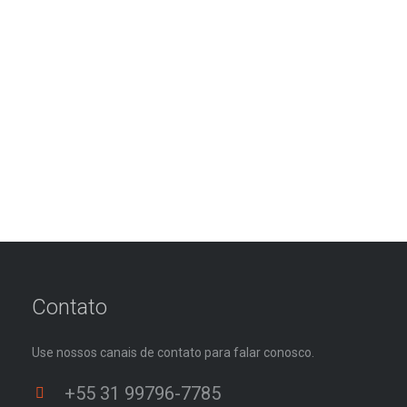
Contato
Use nossos canais de contato para falar conosco.
+55 31 99796-7785