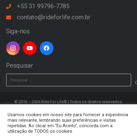
+55 31 99796-7785
contato@rideforlife.com.br
Siga-nos
Pesquisar
Pesquisar
por:
© 2016 – 2026 Ride For Life® | Todos os direitos reservados.
Desenvolvido por
Clash Design
Usamos cookies em nosso site para fornecer a experiência
mais relevante, lembrando suas preferências e visitas
Política de Privacidade
repetidas. Ao clicar em “Eu Aceito”, concorda com a
utilização de TODOS os cookies.
Registrar