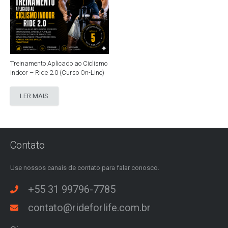
Treinamento Aplicado ao Ciclismo
Indoor – Ride 2.0 (Curso On-Line)
LER MAIS
Contato
Use nossos canais de contato para falar conosco.
+55 31 99796-7785
contato@rideforlife.com.br