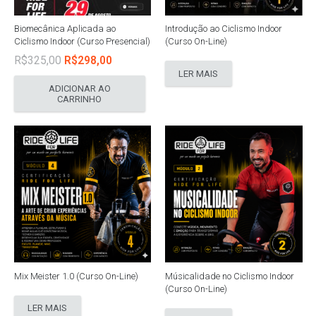
Biomecânica Aplicada ao
Introdução ao Ciclismo Indoor
Ciclismo Indoor (Curso Presencial)
(Curso On-Line)
O
O
R$
325,00
R$
298,00
LER MAIS
preço
preço
ADICIONAR AO
original
atual
CARRINHO
era:
é:
R$325,00.
R$298,00.
Mix Meister 1.0 (Curso On-Line)
Músicalidade no Ciclismo Indoor
(Curso On-Line)
LER MAIS