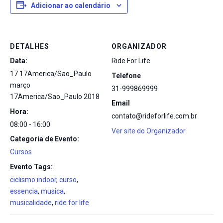
Adicionar ao calendário
DETALHES
ORGANIZADOR
Data:
Ride For Life
17 17America/Sao_Paulo
Telefone
março
31-999869999
17America/Sao_Paulo 2018
Email
Hora:
contato@rideforlife.com.br
08:00 - 16:00
Ver site do Organizador
Categoria de Evento:
Cursos
Evento Tags:
ciclismo indoor
,
curso
,
essencia
,
musica
,
musicalidade
,
ride for life