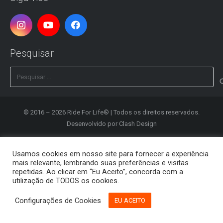
Pesquisar
Pesquisar
por:
© 2016 – 2026 Ride For Life® | Todos os direitos reservados.
Desenvolvido por
Clash Design
Política de Privacidade
Usamos cookies em nosso site para fornecer a experiência
mais relevante, lembrando suas preferências e visitas
Registrar
repetidas. Ao clicar em “Eu Aceito”, concorda com a
utilização de TODOS os cookies.
Editar Conta
Configurações de Cookies
EU ACEITO