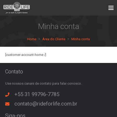
Minha conta
Home
Área do Cliente
Minha conta
[customer-account-home /]
Contato
Use nossos canais de contato para falar conosco.
+55 31 99796-7785
contato@rideforlife.com.br
Siga-nos