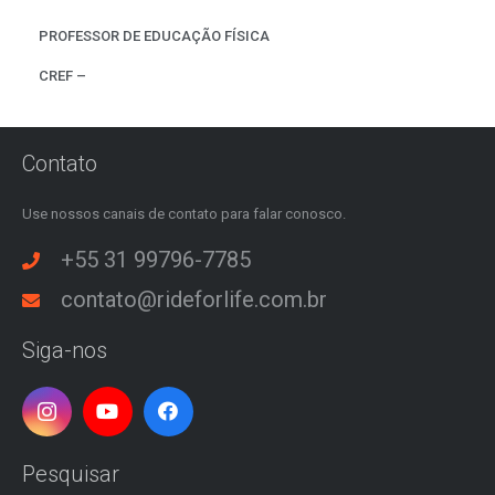
PROFESSOR DE EDUCAÇÃO FÍSICA
CREF –
Contato
Use nossos canais de contato para falar conosco.
+55 31 99796-7785
contato@rideforlife.com.br
Siga-nos
Pesquisar