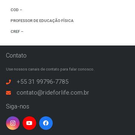
COD –
PROFESSOR DE EDUCAÇÃO FÍSICA
CREF –
Contato
Use nossos canais de contato para falar conosco.
+55 31 99796-7785
contato@rideforlife.com.br
Siga-nos