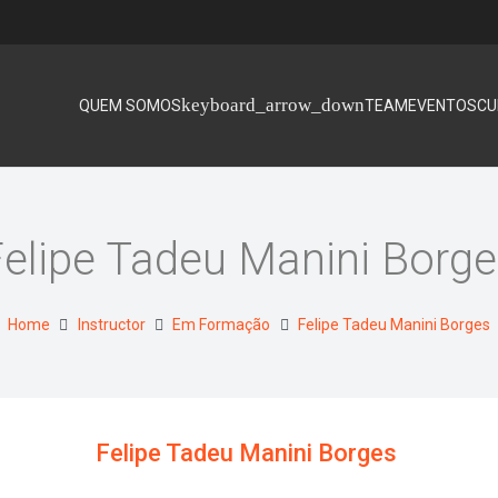
QUEM SOMOS
TEAM
EVENTOS
CU
elipe Tadeu Manini Borg
Home
Instructor
Em Formação
Felipe Tadeu Manini Borges
Felipe Tadeu Manini Borges