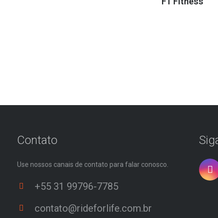
F1 Fitness
Contato
Sig
Use nossos canais de contato para falar conosco.
+55 31 99796-7785
contato@rideforlife.com.br