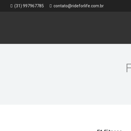
(31) 997967785
contato@rideforlife.com.br
F