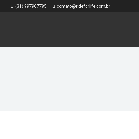
(31) 997967785
contato@rideforlife.com.br