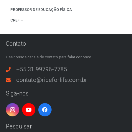
PROFESSOR DE EDUCAÇÃO FÍSICA
CREF –
Contato
Use nossos canais de contato para falar conosco.
+55 31 99796-7785
contato@rideforlife.com.br
Siga-nos
Pesquisar