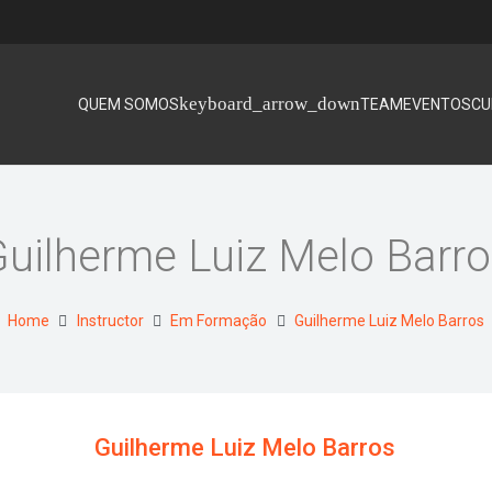
QUEM SOMOS
TEAM
EVENTOS
CU
uilherme Luiz Melo Barr
Home
Instructor
Em Formação
Guilherme Luiz Melo Barros
Guilherme Luiz Melo Barros