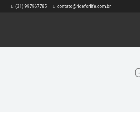
(31) 997967785
contato@rideforlife.com.br
G