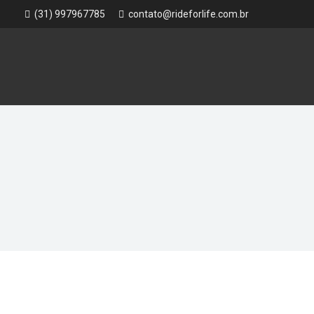
(31) 997967785
contato@rideforlife.com.br