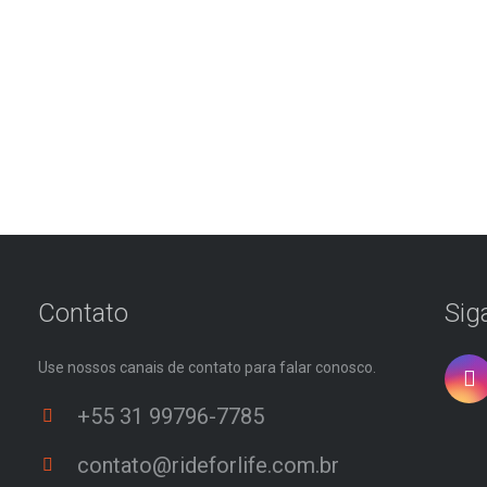
Contato
Sig
Use nossos canais de contato para falar conosco.
+55 31 99796-7785
contato@rideforlife.com.br