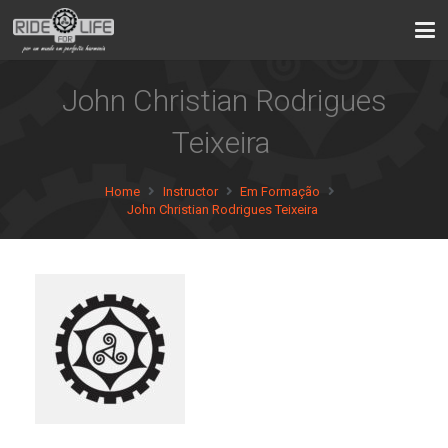
John Christian Rodrigues
Teixeira
Home
Instructor
Em Formação
John Christian Rodrigues Teixeira