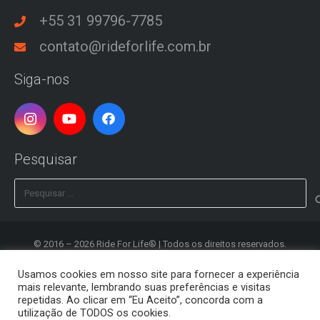
+55 31 99796-7785
contato@rideforlife.com.br
Siga-nos
Pesquisar
Pesquisar
por:
© 2016 – 2026 Ride For Life® | Todos os direitos reservados.
Desenvolvido por
Clash Design
Usamos cookies em nosso site para fornecer a experiência
mais relevante, lembrando suas preferências e visitas
Política de Privacidade
repetidas. Ao clicar em “Eu Aceito”, concorda com a
utilização de TODOS os cookies.