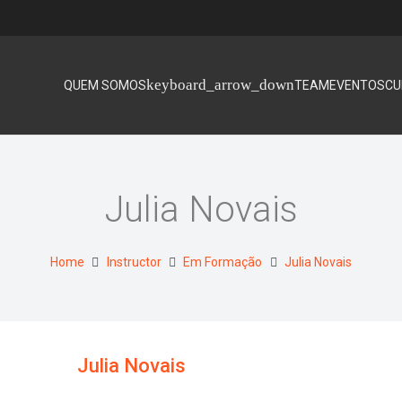
QUEM SOMOS
TEAM
EVENTOS
CU
Julia Novais
Home
Instructor
Em Formação
Julia Novais
Julia Novais