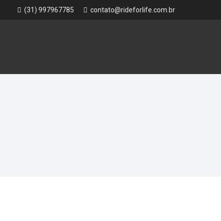
(31) 997967785
contato@rideforlife.com.br