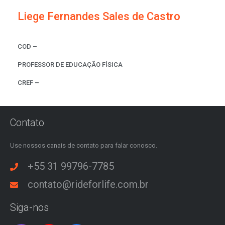
Liege Fernandes Sales de Castro
COD –
PROFESSOR DE EDUCAÇÃO FÍSICA
CREF –
Contato
Use nossos canais de contato para falar conosco.
+55 31 99796-7785
contato@rideforlife.com.br
Siga-nos