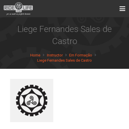
Liege Fernandes Sales de
Castro
Home
Instructor
Em Formação
Liege Fernandes Sales de Castro