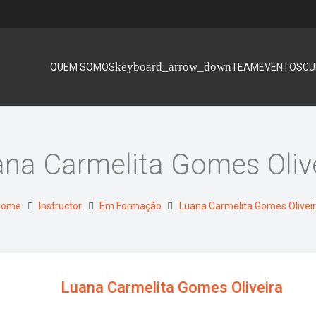
QUEM SOMOS
TEAM
EVENTOS
CU
na Carmelita Gomes Oliv
Home
Instructor
Em Formação
Luana Carmelita Gomes Olivei
Luana Carmelita Gomes Oliveira