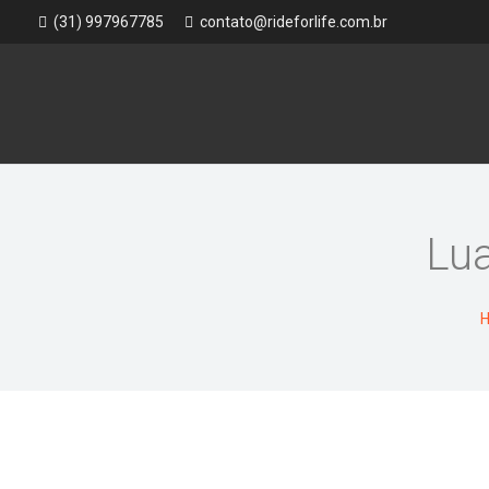
(31) 997967785
contato@rideforlife.com.br
Lua