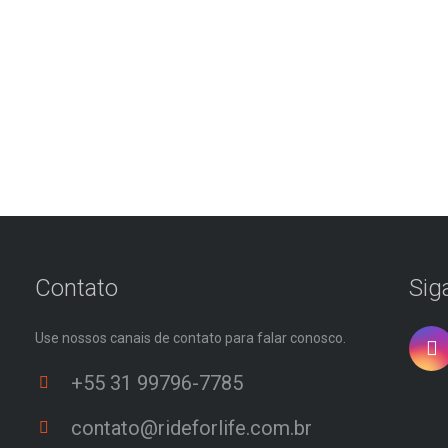
Contato
Sig
Use nossos canais de contato para falar conosco.
+55 31 99796-7785
contato@rideforlife.com.br