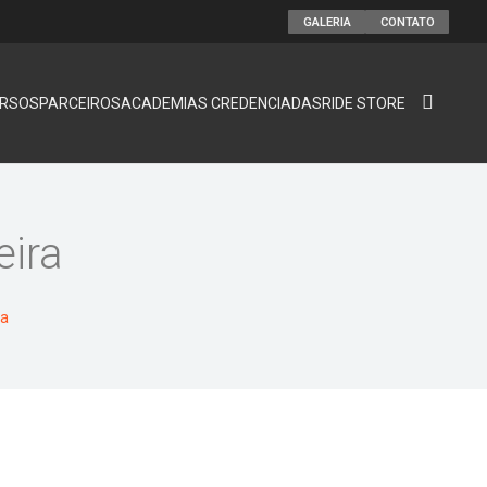
GALERIA
CONTATO
RSOS
PARCEIROS
ACADEMIAS CREDENCIADAS
RIDE STORE
eira
ra