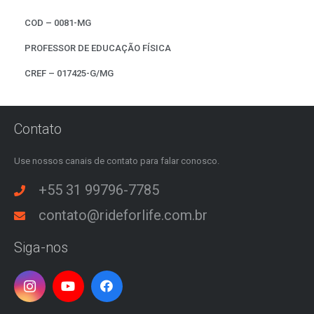
COD – 0081-MG
PROFESSOR DE EDUCAÇÃO FÍSICA
CREF – 017425-G/MG
Contato
Use nossos canais de contato para falar conosco.
+55 31 99796-7785
contato@rideforlife.com.br
Siga-nos