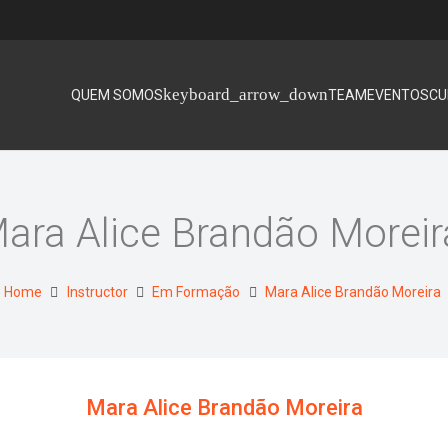
QUEM SOMOS
TEAM
EVENTOS
CU
ara Alice Brandão Morei
Home
Instructor
Em Formação
Mara Alice Brandão Moreira
Mara Alice Brandão Moreira