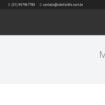
(31) 997967785
contato@rideforlife.com.br
M