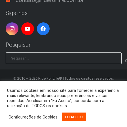
contato@rideforlife.com.br
Siga-nos
Pesquisar
Pesquisar
por:
© 2016 – 2026 Ride For Life® | Todos os direitos reservados.
Desenvolvido por
Clash Design
Usamos cookies em nosso site para fornecer a experiência
mais relevante, lembrando suas preferências e visitas
Política de Privacidade
repetidas. Ao clicar em “Eu Aceito”, concorda com a
utilização de TODOS os cookies.
Registrar
Configurações de Cookies
EU ACEITO
Editar Conta