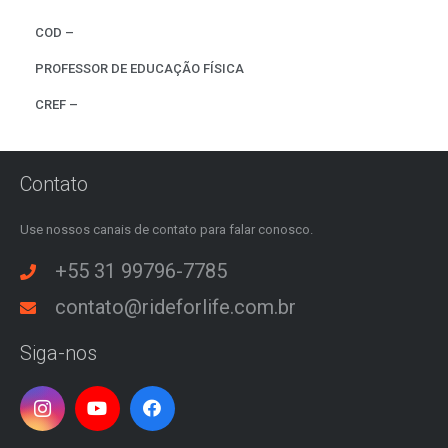
COD –
PROFESSOR DE EDUCAÇÃO FÍSICA
CREF –
Contato
Use nossos canais de contato para falar conosco.
+55 31 99796-7785
contato@rideforlife.com.br
Siga-nos