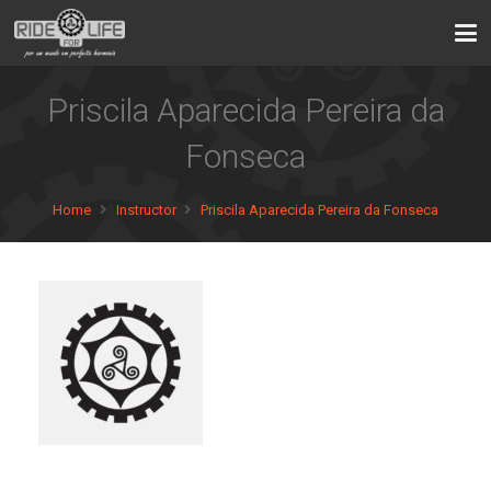
Priscila Aparecida Pereira da
Fonseca
Home
Instructor
Priscila Aparecida Pereira da Fonseca