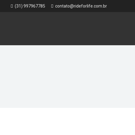
(31) 997967785
contato@rideforlife.com.br