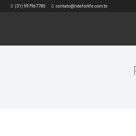
(31) 997967785
contato@rideforlife.com.br