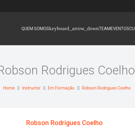
QUEM SOMOS
TEAM
EVENTOS
CU
Robson Rodrigues Coelh
Home
Instructor
Em Formação
Robson Rodrigues Coelho
Robson Rodrigues Coelho