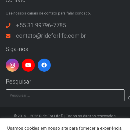
Contato
Use nossos canais de contato para falar conosco.
+55 31 99796-7785
contato@rideforlife.com.br
Siga-nos
Pesquisar
Pesquisar
por:
© 2016 – 2026 Ride For Life® | Todos os direitos reservados.
Desenvolvido por
Clash Design
Usamos cookies em nosso site para fornecer a experiência