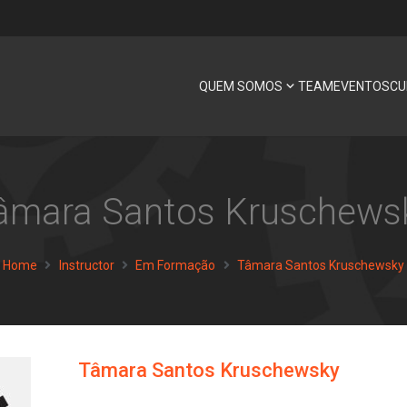
QUEM SOMOS
TEAM
EVENTOS
CU
âmara Santos Kruschews
Home
Instructor
Em Formação
Tâmara Santos Kruschewsky
Tâmara Santos Kruschewsky