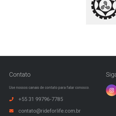
Contato
Sig
Use nossos canais de contato para falar conosco.
+55 31 99796-7785
contato@rideforlife.com.br