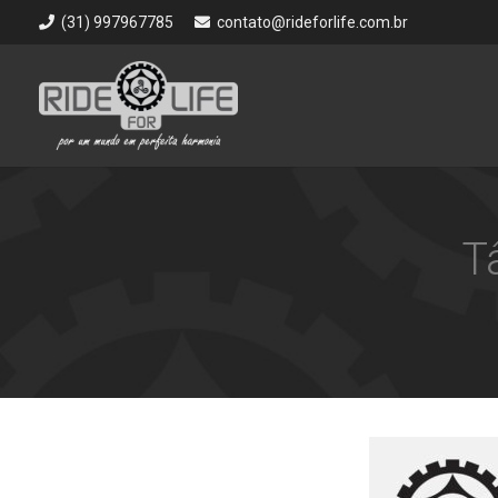
(31) 997967785
contato@rideforlife.com.br
T