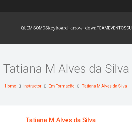
QUEM SOMOS
TEAM
EVENTOS
CU
Tatiana M Alves da Silva
Home
Instructor
Em Formação
Tatiana M Alves da Silva
Tatiana M Alves da Silva