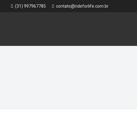
(31) 997967785
contato@rideforlife.com.br