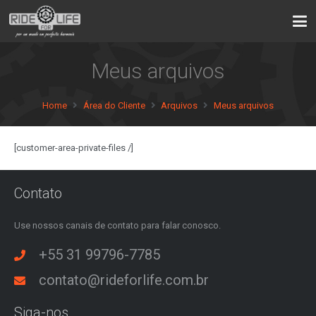
Meus arquivos
Home
Área do Cliente
Arquivos
Meus arquivos
[customer-area-private-files /]
Contato
Use nossos canais de contato para falar conosco.
+55 31 99796-7785
contato@rideforlife.com.br
Siga-nos