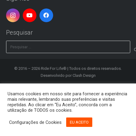
Pesquisar
Pesquisar
por:
© 2016 – 2026 Ride For Life® | Todos os direitos reservados.
Desenvolvido por
Clash Design
Política de Privacidade
Usamos cookies em nosso site para fornecer a experiência
mais relevante, lembrando suas preferências e visitas
Registrar
repetidas. Ao clicar em “Eu Aceito”, concorda com a
utilização de TODOS os cookies.
Editar Conta
Configurações de Cookies
EU ACEITO