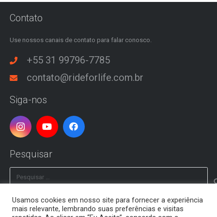
Contato
Use nossos canais de contato para falar conosco.
+55 31 99796-7785
contato@rideforlife.com.br
Siga-nos
Pesquisar
Pesquisar
por:
Usamos cookies em nosso site para fornecer a experiência
mais relevante, lembrando suas preferências e visitas
© 2016 – 2026 Ride For Life® | Todos os direitos reservados.